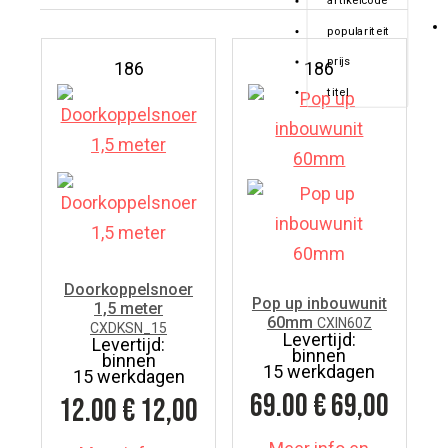
artikelcode
populariteit
prijs
186
186
titel
Doorkoppelsnoer
Pop up inbouwunit
1,5 meter
60mm
CXIN60Z
CXDKSN_15
Levertijd:
Levertijd:
binnen
binnen
15 werkdagen
15 werkdagen
69.00
€ 69,00
12.00
€ 12,00