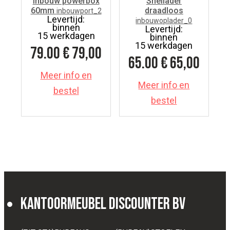
Inbouw powerbox
Snellader
60mm
draadloos
inbouwport_2
Levertijd:
inbouwoplader_0
binnen
Levertijd:
15 werkdagen
binnen
15 werkdagen
79.00
€ 79,00
65.00
€ 65,00
Meer info en
Meer info en
bestel
bestel
Kantoormeubel Discounter BV