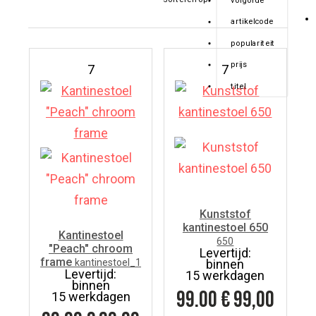
volgorde
artikelcode
populariteit
prijs
7
7
titel
Kunststof
kantinestoel 650
Kantinestoel
650
"Peach" chroom
Levertijd:
frame
kantinestoel_1
binnen
Levertijd:
15 werkdagen
binnen
99.00
€ 99,00
15 werkdagen