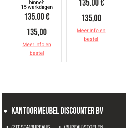
135.00
€
binnen
15 werkdagen
135.00
€
135,00
135,00
Meer info en
bestel
Meer info en
bestel
Kantoormeubel Discounter BV
(ZIT STA)BUREAUS
(BUREAU)STOELEN