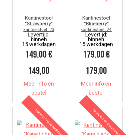
Kantinestoel
Kantinestoel
"Strawberry"
''Blueberry"
kantinestoel_23
kantinestoel_24
Levertijd:
Levertijd:
binnen
binnen
15 werkdagen
15 werkdagen
149.00
€
179.00
€
149,00
179,00
Meer info en
Meer info en
bestel
bestel
nieuw in ons assortiment
nieuw in ons assortiment
7
7