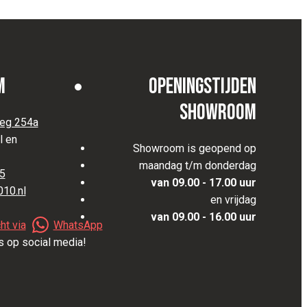
m
Openingstijden
Showroom
eg 254a
l en
Showroom is geopend op
maandag t/m donderdag
05
van 09.00 - 17.00 uur
010.nl
en vrijdag
van 09.00 - 16.00 uur
ht via
WhatsApp
s op social media!