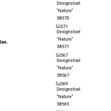
58571
den.
58567
58569