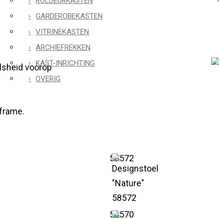
ROLDEURKASTEN
GARDEROBEKASTEN
VITRINEKASTEN
ARCHIEFREKKEN
KAST-INRICHTING
lsheid voorop
OVERIG
 frame.
58572
58570