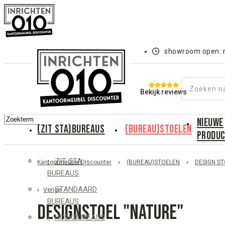
showroom open: m
Bekijk reviews
NIEUWE
(ZIT STA)BUREAUS
(BUREAU)STOELEN
PRODU
ZIT STA
Kantoormeubel Discounter
›
(BUREAU)STOELEN
›
DESIGN S
BUREAUS
STANDAARD
Vorige
BUREAUS
Designstoel "Nature"
HOEKBUREAUS