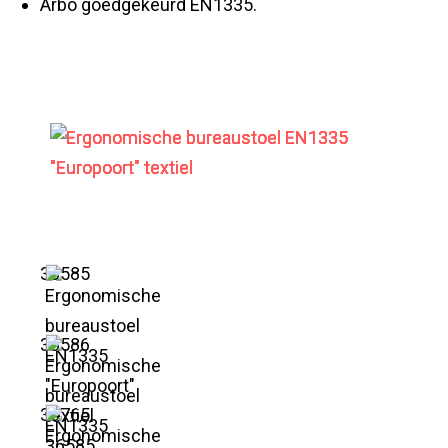
Arbo goedgekeurd EN1335.
36585
36586
36765