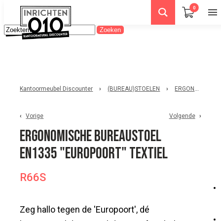
0
Kantoormeubel Discounter
›
(BUREAU)STOELEN
›
ERGONOMISCHE BUREAUSTOELEN
Vorige
Volgende
Ergonomische bureaustoel
EN1335 "Europoort" textiel
R66S
Zeg hallo tegen de 'Europoort', dé