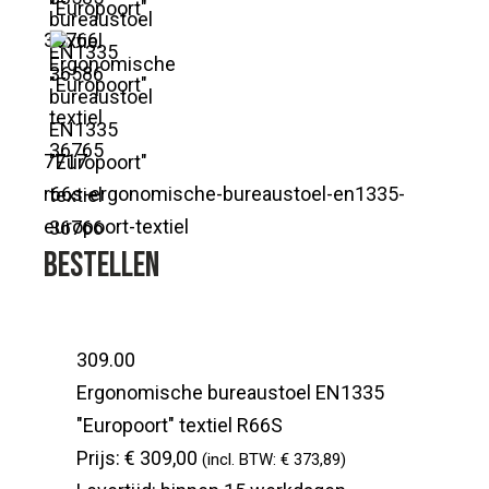
36766
7717
r66s-ergonomische-bureaustoel-en1335-
europoort-textiel
Bestellen
309.00
Ergonomische bureaustoel EN1335
"Europoort" textiel
R66S
Prijs:
€ 309,00
(incl. BTW: € 373,89)