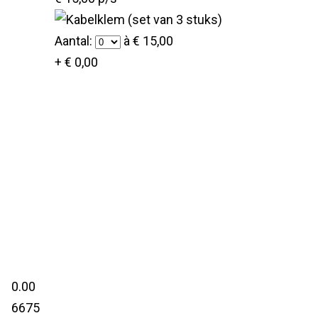
Aantal:
à € 15,00
+ € 0,00
0.00
6675