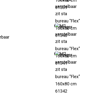
61341
rbaar
61342