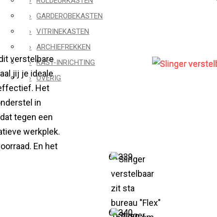
ROLDEURKASTEN
GARDEROBEKASTEN
VITRINEKASTEN
ARCHIEFREKKEN
it verstelbare
KAST-INRICHTING
l jij je ideale
OVERIG
ffectief. Het
nderstel in
 dat tegen een
atieve werkplek.
voorraad. En het
61339
.
61340