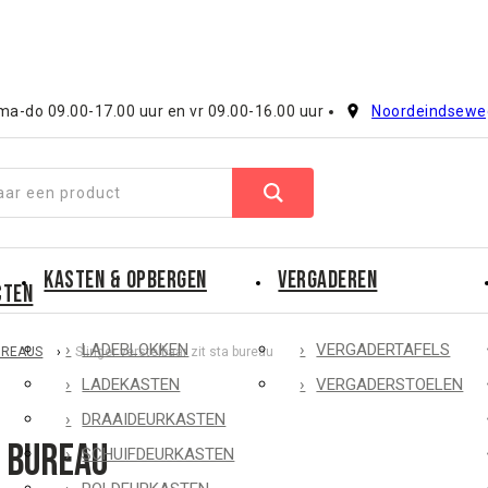
a-do 09.00-17.00 uur en vr 09.00-16.00 uur
Noordeindsewe
KASTEN & OPBERGEN
VERGADEREN
CTEN
LADEBLOKKEN
VERGADERTAFELS
UREAUS
›
Slinger verstelbaar zit sta bureau
LADEKASTEN
VERGADERSTOELEN
DRAAIDEURKASTEN
a bureau
SCHUIFDEURKASTEN