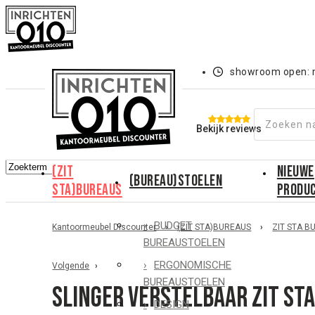
showroom open: m
Bekijk reviews
(ZIT
NIEUWE
(BUREAU)STOELEN
STA)BUREAUS
PRODU
BUDGET
Kantoormeubel Discounter
›
(ZIT STA)BUREAUS
›
ZIT STA B
BUREAUSTOELEN
ERGONOMISCHE
Volgende
BUREAUSTOELEN
Slinger verstelbaar zit st
DESIGN