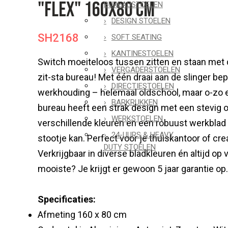
"Flex" 160x80 cm
BUREAUSTOELEN
DESIGN STOELEN
SH2168
SOFT SEATING
KANTINESTOELEN
Switch moeiteloos tussen zitten en staan met d
VERGADERSTOELEN
zit-sta bureau! Met één draai aan de slinger bepaa
DIRECTIESTOELEN
werkhouding – helemaal oldschool, maar o-zo e
BARKRUKKEN
bureau heeft een strak design met een stevig o
WERKSTOELEN
verschillende kleuren en een robuust werkblad
24-UURS & HEAVY
stootje kan. Perfect voor je thuiskantoor of cre
DUTY STOELEN
Verkrijgbaar in diverse bladkleuren én altijd op 
mooiste? Je krijgt er gewoon 5 jaar garantie op
Specificaties:
Afmeting 160 x 80 cm