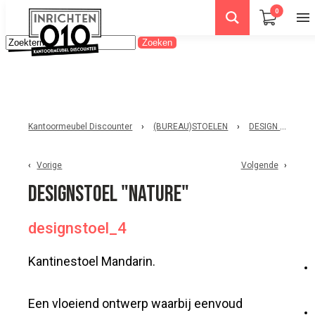
0
Kantoormeubel Discounter
›
(BUREAU)STOELEN
›
DESIGN STOELEN
Vorige
Volgende
Designstoel "Nature"
designstoel_4
Kantinestoel Mandarin.
Een vloeiend ontwerp waarbij eenvoud