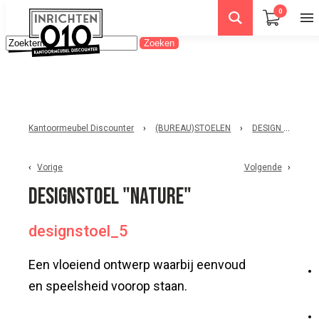
0
Kantoormeubel Discounter
›
(BUREAU)STOELEN
›
DESIGN STOELEN
Vorige
Volgende
Designstoel "Nature"
designstoel_5
Een vloeiend ontwerp waarbij eenvoud
en speelsheid voorop staan.