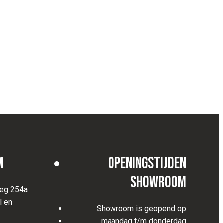
m
Openingstijden
Showroom
eg 254a
l en
Showroom is geopend op
maandag t/m donderdag