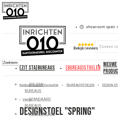
showroom open: m
Bekijk reviews
NIEUWE
(ZIT STA)BUREAUS
(BUREAU)STOELEN
PRODU
ZIT STA
Kantoormeubel Discounter
›
(BUREAU)STOELEN
›
DESIGN S
BUREAUS
STANDAARD
Vorige
BUREAUS
Designstoel "Spring"
HOEKBUREAUS